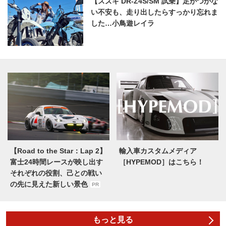
【スズキ DR-Z4S/SM 試乗】足がつかな
い不安も、走り出したらすっかり忘れま
した…小鳥遊レイラ
【Road to the Star：Lap 2】
輸入車カスタムメディア
富士24時間レースが映し出す
［HYPEMOD］はこちら！
それぞれの役割、己との戦い
の先に見えた新しい景色
PR
もっと見る