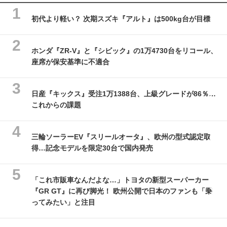
初代より軽い？ 次期スズキ『アルト』は500kg台が目標
ホンダ『ZR-V』と『シビック』の1万4730台をリコール、
座席が保安基準に不適合
日産『キックス』受注1万1388台、上級グレードが86％…
これからの課題
三輪ソーラーEV『スリールオータ』、欧州の型式認定取
得…記念モデルを限定30台で国内発売
「これ市販車なんだよな…」トヨタの新型スーパーカー
『GR GT』に再び脚光！ 欧州公開で日本のファンも「乗
ってみたい」と注目