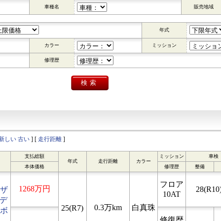
車種名
販売地域
年式
カラー
ミッション
修理歴
新しい
古い
] [
走行距離
]
支払総額
ミッション
車検
年式
走行距離
カラー
本体価格
修理歴
整備
フロア
1268万円
28(R10)
ザ
10AT
 デ
0.3万km
白真珠
25(R7)
ボ
修復歴