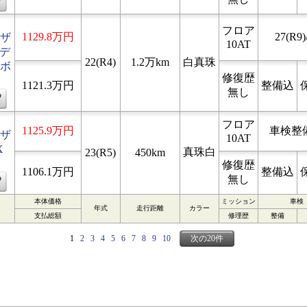
フロア
1129.8万円
27(R9)
ザ
10AT
 デ
22(R4)
1.2万km
白真珠
ボ
修復歴
1121.3万円
整備込
無し
フロア
1125.9万円
車検整
ザ
10AT
X
真珠白
23(R5)
450km
修復歴
1106.1万円
整備込
無し
本体価格
ミッション
車検
年式
走行距離
カラー
支払総額
修理歴
整備
1
2
3
4
5
6
7
8
9
10
次の20件