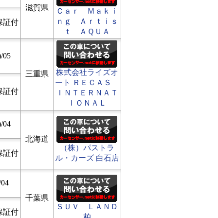
滋賀県
Ｃａｒ Ｍａｋｉ
ｎｇ Ａｒｔｉｓ
保証付
ｔ ＡＱＵＡ
/05
株式会社ライズオ
三重県
ート ＲＥＣＡＳ
保証付
ＩＮＴＥＲＮＡＴ
ＩＯＮＡＬ
/04
北海道
（株）パストラ
保証付
ル・カーズ 白石店
/04
千葉県
ＳＵＶ ＬＡＮＤ
保証付
柏