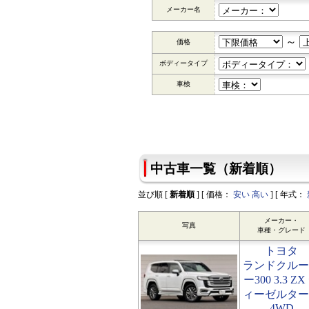
メーカー名
～
価格
ボディータイプ
車検
中古車一覧（新着順）
並び順 [
新着順
] [ 価格：
安い
高い
] [ 年式：
メーカー・
写真
車種・グレード
トヨタ
ランドクルー
ー300 3.3 ZX
ィーゼルター
4WD