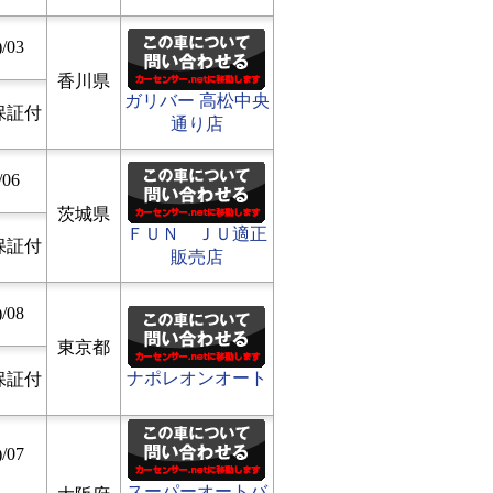
/03
香川県
ガリバー 高松中央
保証付
通り店
/06
茨城県
ＦＵＮ ＪＵ適正
保証付
販売店
/08
東京都
ナポレオンオート
保証付
/07
スーパーオートバ