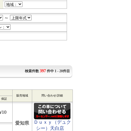
～
397
検索件数
件中 1 - 20件目
販売地域
問い合わせ/詳細
保証
/10
Ｄｕｘｙ（デュク
愛知県
シー）天白店