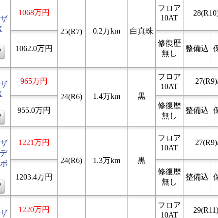
フロア
1068万円
28(R10)
10AT
ザ
X
0.2万km
白真珠
25(R7)
修復歴
1062.0万円
整備込
無し
フロア
965万円
27(R9)
ザ
10AT
X
1.4万km
黒
24(R6)
修復歴
955.0万円
整備込
無し
フロア
1221万円
27(R9)
ザ
10AT
 デ
24(R6)
1.3万km
黒
ボ
修復歴
1203.4万円
整備込
無し
フロア
1220万円
29(R11)
ザ
10AT