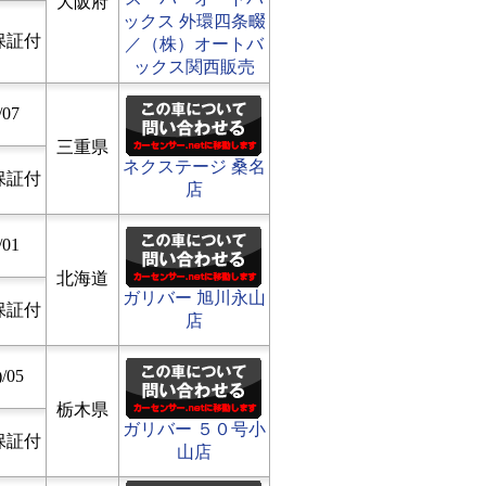
大阪府
ックス 外環四条畷
保証付
／（株）オートバ
ックス関西販売
/07
三重県
ネクステージ 桑名
保証付
店
/01
北海道
ガリバー 旭川永山
保証付
店
/05
栃木県
ガリバー ５０号小
保証付
山店