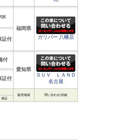
/08
福岡県
ガリバー 八幡店
保証付
備付
愛知県
ＳＵＶ ＬＡＮＤ
保証付
名古屋
販売地域
問い合わせ/詳細
保証