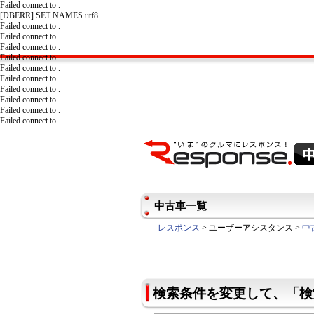
Failed connect to .
[DBERR] SET NAMES utf8
Failed connect to .
Failed connect to .
Failed connect to .
Failed connect to .
Failed connect to .
Failed connect to .
Failed connect to .
Failed connect to .
Failed connect to .
Failed connect to .
中古車一覧
レスポンス
> ユーザーアシスタンス >
中
検索条件を変更して、「検