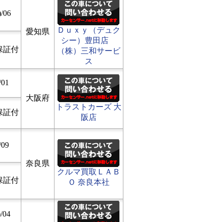
/06
Ｄｕｘｙ（デュク
愛知県
シー）豊田店
保証付
（株）三和サービ
ス
/01
大阪府
トラストカーズ 大
保証付
阪店
/09
奈良県
クルマ買取ＬＡＢ
保証付
Ｏ 奈良本社
/04