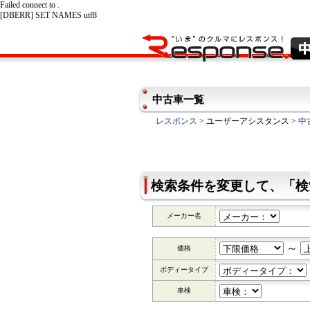
Failed connect to .
[DBERR] SET NAMES utf8
中古車一覧
レスポンス
> ユーザーアシスタンス >
中
検索条件を変更して、「検
メーカー名
～
価格
ボディータイプ
車検