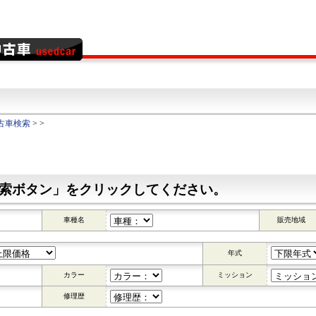
古車検索
>
>
索ボタン」をクリックしてください。
車種名
販売地域
年式
カラー
ミッション
修理歴