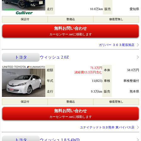
走行
10.8万km
販売
愛知県
保証付
整備込
修復歴無し
無料お問い合わせ
カーセンサー.netに移動します
ガリバー ３６３尾張旭店
トヨタ
ウィッシュ 2.0Z
71.3万円
総額
本体
58.0万円
諸経費13.3万円含む
年式
11(H23)
車検
車検整備付
走行
9.3万km
販売
熊本県
保証付
整備込
修復歴無し
無料お問い合わせ
カーセンサー.netに移動します
ユナイテッドトヨタ熊本 東バイパス店
トヨタ
ウィッシュ 1.8 S 4WD