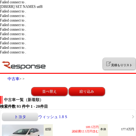
Failed connect to .
[DBERR] SET NAMES utf8
Failed connect to .
Failed connect to .
Failed connect to .
Failed connect to .
Failed connect to .
Failed connect to .
Failed connect to .
Failed connect to .
Failed connect to .
Failed connect to .
見積もりリスト
中古車
>
>
並べ替え
絞り込み
中古車一覧（新着順）
検索件数
93
件中 1 - 20件目
トヨタ
ウィッシュ 1.8 S
189.5万円
総額
本体
177.0万円
諸経費12.5万円含む