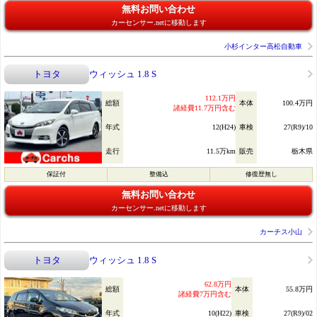
無料お問い合わせ
カーセンサー.netに移動します
小杉インター高松自動車
トヨタ
ウィッシュ 1.8 S
112.1万円
総額
本体
100.4万円
諸経費11.7万円含む
年式
12(H24)
車検
27(R9)/10
走行
11.5万km
販売
栃木県
保証付
整備込
修復歴無し
無料お問い合わせ
カーセンサー.netに移動します
カーチス小山
トヨタ
ウィッシュ 1.8 S
62.8万円
総額
本体
55.8万円
諸経費7万円含む
年式
10(H22)
車検
27(R9)/02