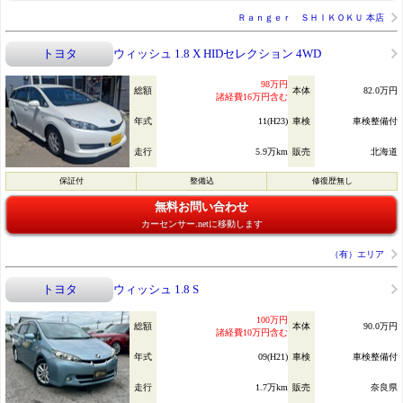
Ｒａｎｇｅｒ ＳＨＩＫＯＫＵ 本店
トヨタ
ウィッシュ 1.8 X HIDセレクション 4WD
98万円
総額
本体
82.0万円
諸経費16万円含む
年式
11(H23)
車検
車検整備付
走行
5.9万km
販売
北海道
保証付
整備込
修復歴無し
無料お問い合わせ
カーセンサー.netに移動します
（有）エリア
トヨタ
ウィッシュ 1.8 S
100万円
総額
本体
90.0万円
諸経費10万円含む
年式
09(H21)
車検
車検整備付
走行
1.7万km
販売
奈良県