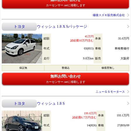
カーセンサー.netに移動します
備後スズキ販売株式会社
トヨタ
ウィッシュ 1.8 X Sパッケージ
45万円
総額
本体
35.0万円
諸経費10万円含む
年式
03(H15)
車検
車検整備付
走行
9.8万km
販売
大阪府
保証無
整備込
修復歴無し
無料お問い合わせ
カーセンサー.netに移動します
ニューＧＳモータース
トヨタ
ウィッシュ 1.8 S
199.8万円
総額
本体
193.1万円
諸経費6.7万円含む
年式
14(H26)
車検
27(R9)/09