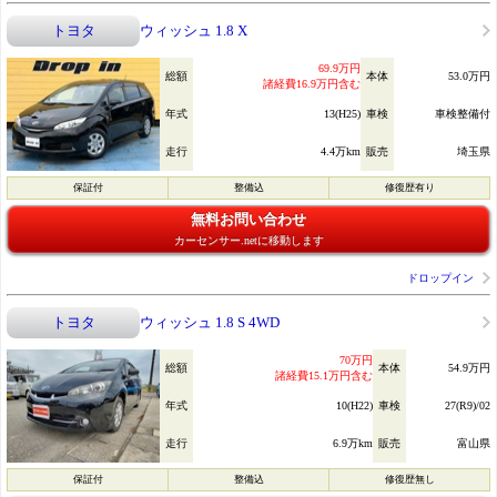
トヨタ
ウィッシュ 1.8 X
69.9万円
総額
本体
53.0万円
諸経費16.9万円含む
年式
13(H25)
車検
車検整備付
走行
4.4万km
販売
埼玉県
保証付
整備込
修復歴有り
無料お問い合わせ
カーセンサー.netに移動します
ドロップイン
トヨタ
ウィッシュ 1.8 S 4WD
70万円
総額
本体
54.9万円
諸経費15.1万円含む
年式
10(H22)
車検
27(R9)/02
走行
6.9万km
販売
富山県
保証付
整備込
修復歴無し