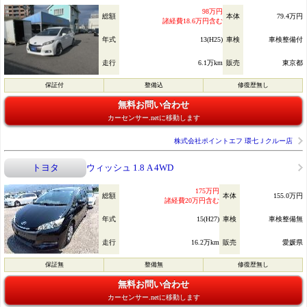
98万円
総額
本体
79.4万円
諸経費18.6万円含む
年式
13(H25)
車検
車検整備付
走行
6.1万km
販売
東京都
保証付
整備込
修復歴無し
無料お問い合わせ
カーセンサー.netに移動します
株式会社ポイントエフ 環七Ｊクルー店
トヨタ
ウィッシュ 1.8 A 4WD
175万円
総額
本体
155.0万円
諸経費20万円含む
年式
15(H27)
車検
車検整備無
走行
16.2万km
販売
愛媛県
保証無
整備無
修復歴無し
無料お問い合わせ
カーセンサー.netに移動します