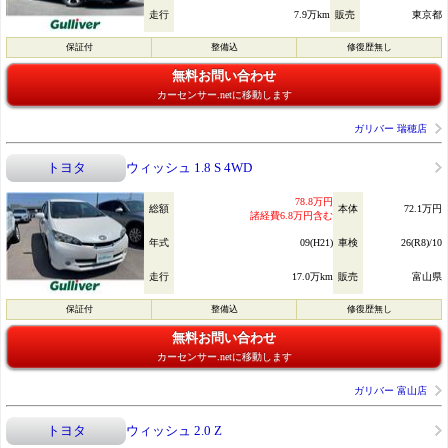
走行
7.9万km
販売
東京都
保証付
整備込
修復歴無し
無料お問い合わせ
カーセンサー.netに移動します
ガリバー 瑞穂店
トヨタ
ウィッシュ 1.8 S 4WD
78.8万円
総額
本体
72.1万円
諸経費6.8万円含む
年式
09(H21)
車検
26(R8)/10
走行
17.0万km
販売
富山県
保証付
整備込
修復歴無し
無料お問い合わせ
カーセンサー.netに移動します
ガリバー 富山店
トヨタ
ウィッシュ 2.0 Z