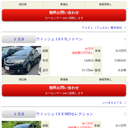
保証無
整備込
修復歴無し
無料お問い合わせ
カーセンサー.netに移動します
ＦＵＥＬ（フュエル）株式会社
トヨタ
ウィッシュ 1.8 S モノトーン
60万円
総額
本体
55.0万円
諸経費5万円含む
年式
11(H23)
車検
27(R9)/01
走行
13.1万km
販売
大分県
保証無
整備無
修復歴無し
無料お問い合わせ
カーセンサー.netに移動します
シバタＡＵＴＯ
トヨタ
ウィッシュ 1.8 X HIDセレクション
68.7万円
総額
本体
53.1万円
諸経費15.6万円含む