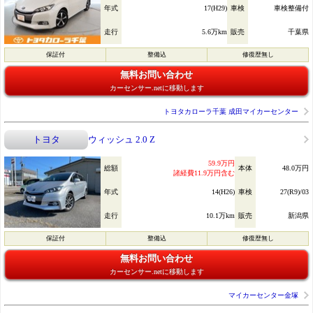
年式
17(H29)
車検
車検整備付
走行
5.6万km
販売
千葉県
保証付
整備込
修復歴無し
無料お問い合わせ
カーセンサー.netに移動します
トヨタカローラ千葉 成田マイカーセンター
トヨタ
ウィッシュ 2.0 Z
59.9万円
総額
本体
48.0万円
諸経費11.9万円含む
年式
14(H26)
車検
27(R9)/03
走行
10.1万km
販売
新潟県
保証付
整備込
修復歴無し
無料お問い合わせ
カーセンサー.netに移動します
マイカーセンター金塚