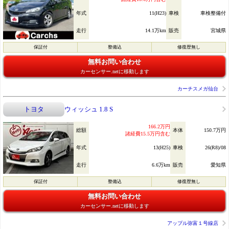
年式
11(H23)
車検
車検整備付
走行
14.1万km
販売
宮城県
保証付
整備込
修復歴無し
無料お問い合わせ
カーセンサー.netに移動します
カーチスメガ仙台
トヨタ
ウィッシュ 1.8 S
166.2万円
総額
本体
150.7万円
諸経費15.5万円含む
年式
13(H25)
車検
26(R8)/08
走行
6.6万km
販売
愛知県
保証付
整備込
修復歴無し
無料お問い合わせ
カーセンサー.netに移動します
アップル弥富１号線店