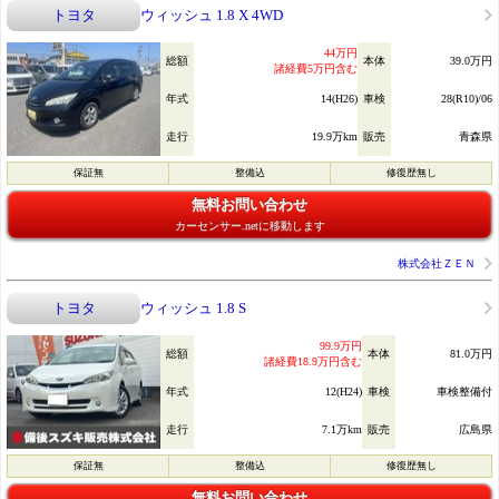
トヨタ
ウィッシュ 1.8 X 4WD
44万円
総額
本体
39.0万円
諸経費5万円含む
年式
14(H26)
車検
28(R10)/06
走行
19.9万km
販売
青森県
保証無
整備込
修復歴無し
無料お問い合わせ
カーセンサー.netに移動します
株式会社ＺＥＮ
トヨタ
ウィッシュ 1.8 S
99.9万円
総額
本体
81.0万円
諸経費18.9万円含む
年式
12(H24)
車検
車検整備付
走行
7.1万km
販売
広島県
保証無
整備込
修復歴無し
無料お問い合わせ