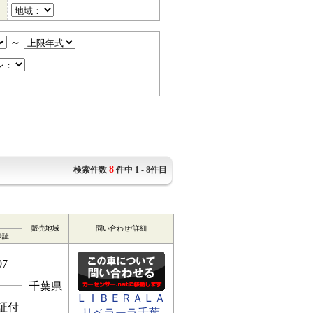
～
8
検索件数
件中 1 - 8件目
販売地域
問い合わせ/詳細
保証
07
千葉県
ＬＩＢＥＲＡＬＡ
証付
リベラーラ千葉