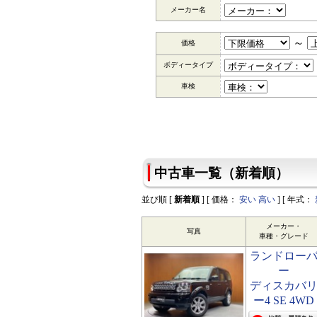
メーカー名
～
価格
ボディータイプ
車検
中古車一覧（新着順）
並び順 [
新着順
] [ 価格：
安い
高い
] [ 年式：
メーカー・
写真
車種・グレード
ランドロー
ー
ディスカバ
ー4 SE 4WD