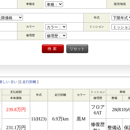
車種名
販売地域
年式
カラー
ミッション
修理歴
新しい
古い
] [
走行距離
]
支払総額
ミッション
車検
年式
走行距離
カラー
本体価格
修理歴
整備
バ
フロア
239.8万円
28(R10)/
6AT
リ
11(H23)
6.9万km
黒Ｍ
修復歴
231.1万円
整備込
保