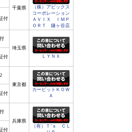
（株）アビックス
千葉県
コーポレーション
証付
ＡＶＩＸ ＩＭＰ
ＯＲＴ 鎌ヶ谷店
付
埼玉県
ＬＹＮＸ
証付
2
東京都
カーピットＫＯＷ
証付
Ａ
付
兵庫県
（有）Ｔ’ｓ ＣＬ
証付