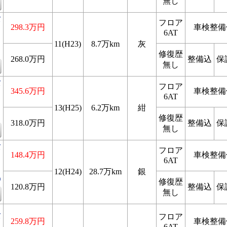
無し
バ
フロア
298.3万円
車検整備
6AT
リ
11(H23)
8.7万km
灰
修復歴
268.0万円
整備込
保
無し
バ
フロア
345.6万円
車検整備
6AT
リ
13(H25)
6.2万km
紺
修復歴
318.0万円
整備込
保
無し
バ
フロア
148.4万円
車検整備
6AT
リ
12(H24)
28.7万km
銀
D
修復歴
120.8万円
整備込
保
無し
バ
フロア
259.8万円
車検整備
6AT