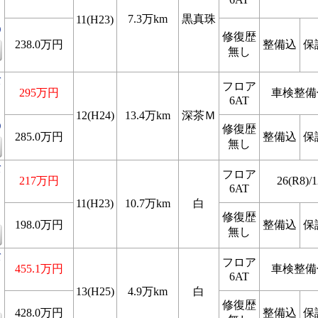
リ
7.3万km
黒真珠
11(H23)
D
修復歴
238.0万円
整備込
保
無し
バ
フロア
295万円
車検整備
6AT
リ
12(H24)
13.4万km
深茶Ｍ
D
修復歴
285.0万円
整備込
保
無し
バ
フロア
217万円
26(R8)/1
6AT
リ
11(H23)
10.7万km
白
修復歴
198.0万円
整備込
保
無し
バ
フロア
455.1万円
車検整備
6AT
リ
13(H25)
4.9万km
白
修復歴
428.0万円
整備込
保