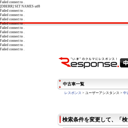
Failed connect to .
[DBERR] SET NAMES utf8
Failed connect to .
Failed connect to .
Failed connect to .
Failed connect to .
Failed connect to .
Failed connect to .
Failed connect to .
Failed connect to .
Failed connect to .
Failed connect to .
中古車一覧
レスポンス
> ユーザーアシスタンス >
中
検索条件を変更して、「検