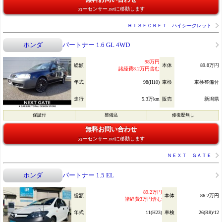
カーセンサー.netに移動します
ＨＩＳＥＣＲＥＴ ハイシークレット
ホンダ
パートナー 1.6 GL 4WD
98万円
総額
本体
89.8万円
諸経費8.2万円含む
年式
98(H10)
車検
車検整備付
走行
5.3万km
販売
新潟県
保証付
整備込
修復歴無し
無料お問い合わせ
カーセンサー.netに移動します
ＮＥＸＴ ＧＡＴＥ
ホンダ
パートナー 1.5 EL
89.2万円
総額
本体
86.2万円
諸経費3万円含む
年式
11(H23)
車検
26(R8)/12