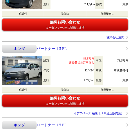
走行
7.1万km
販売
千葉県
保証付
整備込
修復歴無し
無料お問い合わせ
カーセンサー.netに移動します
株式会社清貴
ホンダ
パートナー 1.5 EL
88.8万円
総額
本体
78.0万円
諸経費10.8万円含む
年式
12(H24)
車検
車検整備付
走行
7.7万km
販売
千葉県
保証付
整備込
修復歴無し
無料お問い合わせ
カーセンサー.netに移動します
イデアベース 柏店【ＪＵ適正販売店】
ホンダ
パートナー 1.5 EL