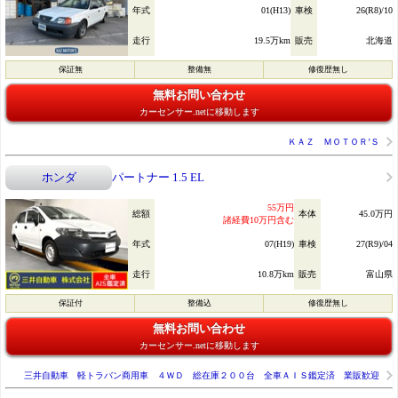
年式
01(H13)
車検
26(R8)/10
走行
19.5万km
販売
北海道
保証無
整備無
修復歴無し
無料お問い合わせ
カーセンサー.netに移動します
ＫＡＺ ＭＯＴＯＲ’Ｓ
ホンダ
パートナー 1.5 EL
55万円
総額
本体
45.0万円
諸経費10万円含む
年式
07(H19)
車検
27(R9)/04
走行
10.8万km
販売
富山県
保証付
整備込
修復歴無し
無料お問い合わせ
カーセンサー.netに移動します
三井自動車 軽トラバン商用車 ４ＷＤ 総在庫２００台 全車ＡＩＳ鑑定済 業販歓迎