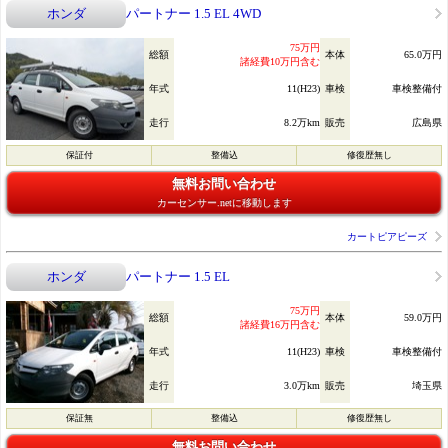
ホンダ
パートナー 1.5 EL 4WD
75万円
総額
本体
65.0万円
諸経費10万円含む
年式
11(H23)
車検
車検整備付
走行
8.2万km
販売
広島県
保証付
整備込
修復歴無し
無料お問い合わせ
カーセンサー.netに移動します
カートピアピーズ
ホンダ
パートナー 1.5 EL
75万円
総額
本体
59.0万円
諸経費16万円含む
年式
11(H23)
車検
車検整備付
走行
3.0万km
販売
埼玉県
保証無
整備込
修復歴無し
無料お問い合わせ