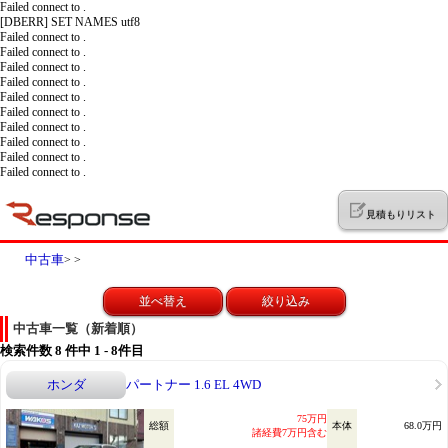
Failed connect to .
[DBERR] SET NAMES utf8
Failed connect to .
Failed connect to .
Failed connect to .
Failed connect to .
Failed connect to .
Failed connect to .
Failed connect to .
Failed connect to .
Failed connect to .
Failed connect to .
見積もりリスト
中古車
>
>
並べ替え
絞り込み
中古車一覧（新着順）
検索件数
8
件中 1 - 8件目
ホンダ
パートナー 1.6 EL 4WD
75万円
総額
本体
68.0万円
諸経費7万円含む