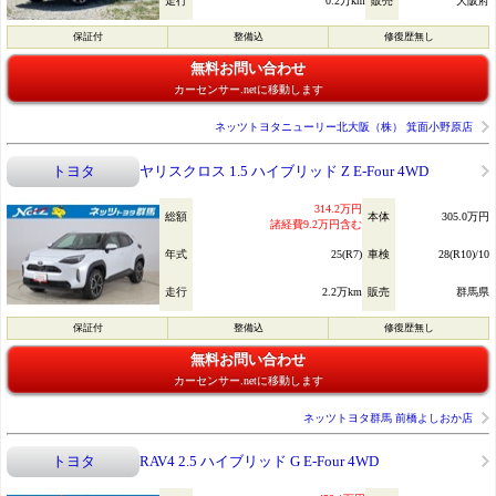
走行
0.2万km
販売
大阪府
保証付
整備込
修復歴無し
無料お問い合わせ
カーセンサー.netに移動します
ネッツトヨタニューリー北大阪（株） 箕面小野原店
トヨタ
ヤリスクロス 1.5 ハイブリッド Z E-Four 4WD
314.2万円
総額
本体
305.0万円
諸経費9.2万円含む
年式
25(R7)
車検
28(R10)/10
走行
2.2万km
販売
群馬県
保証付
整備込
修復歴無し
無料お問い合わせ
カーセンサー.netに移動します
ネッツトヨタ群馬 前橋よしおか店
トヨタ
RAV4 2.5 ハイブリッド G E-Four 4WD