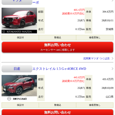
マツダ
ーボ
405.4万円
総額
本体
394.8万円
諸経費10.6万円含む
年式
25(R7)
車検
28(R10)/11
走行
0.3万km
販売
茨城県
保証付
整備込
修復歴無し
無料お問い合わせ
カーセンサー.netに移動します
北関東マツダ つくば店
日産
エクストレイル 1.5 G e-4ORCE 4WD
445.8万円
総額
本体
435.0万円
諸経費10.8万円含む
年式
25(R7)
車検
28(R10)/09
走行
0.2万km
販売
山口県
保証付
整備込
修復歴無し
無料お問い合わせ