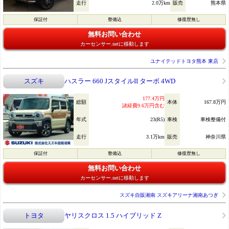
走行
2.0万km
販売
熊本県
保証付
整備込
修復歴無し
無料お問い合わせ
カーセンサー.netに移動します
ユナイテッドトヨタ熊本 東店
スズキ
ハスラー 660 JスタイルII ターボ 4WD
177.4万円
総額
本体
167.8万円
諸経費9.6万円含む
年式
23(R5)
車検
車検整備付
走行
3.1万km
販売
神奈川県
保証付
整備込
修復歴無し
無料お問い合わせ
カーセンサー.netに移動します
スズキ自販湘南 スズキアリーナ湘南あつぎ
トヨタ
ヤリスクロス 1.5 ハイブリッド Z