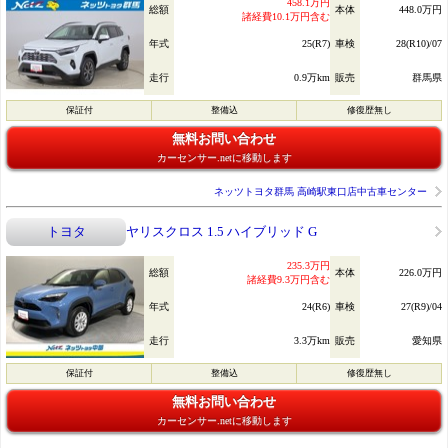
458.1万円
総額
本体
448.0万円
諸経費10.1万円含む
年式
25(R7)
車検
28(R10)/07
走行
0.9万km
販売
群馬県
保証付
整備込
修復歴無し
無料お問い合わせ
カーセンサー.netに移動します
ネッツトヨタ群馬 高崎駅東口店中古車センター
トヨタ
ヤリスクロス 1.5 ハイブリッド G
235.3万円
総額
本体
226.0万円
諸経費9.3万円含む
年式
24(R6)
車検
27(R9)/04
走行
3.3万km
販売
愛知県
保証付
整備込
修復歴無し
無料お問い合わせ
カーセンサー.netに移動します