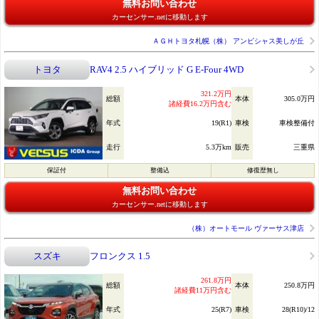
無料お問い合わせ
カーセンサー.netに移動します
ＡＧＨトヨタ札幌（株） アンビシャス美しが丘
トヨタ
RAV4 2.5 ハイブリッド G E-Four 4WD
321.2万円
総額
本体
305.0万円
諸経費16.2万円含む
年式
19(R1)
車検
車検整備付
走行
5.3万km
販売
三重県
保証付
整備込
修復歴無し
無料お問い合わせ
カーセンサー.netに移動します
（株）オートモール ヴァーサス津店
スズキ
フロンクス 1.5
261.8万円
総額
本体
250.8万円
諸経費11万円含む
年式
25(R7)
車検
28(R10)/12