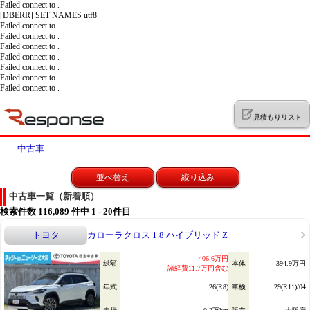
Failed connect to .
[DBERR] SET NAMES utf8
Failed connect to .
Failed connect to .
Failed connect to .
Failed connect to .
Failed connect to .
Failed connect to .
Failed connect to .
見積もりリスト
中古車
並べ替え
絞り込み
中古車一覧（新着順）
検索件数
116,089
件中 1 - 20件目
トヨタ
カローラクロス 1.8 ハイブリッド Z
406.6万円
総額
本体
394.9万円
諸経費11.7万円含む
年式
26(R8)
車検
29(R11)/04