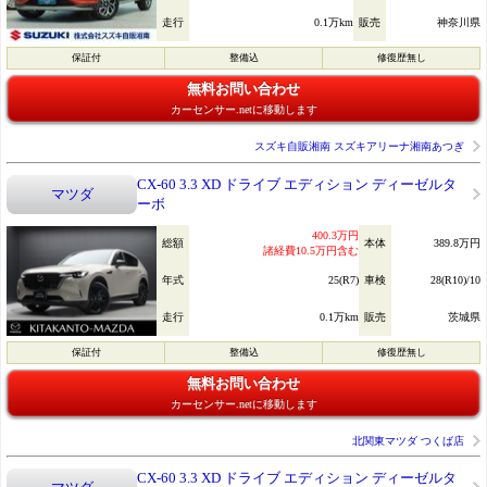
走行
0.1万km
販売
神奈川県
保証付
整備込
修復歴無し
無料お問い合わせ
カーセンサー.netに移動します
スズキ自販湘南 スズキアリーナ湘南あつぎ
CX-60 3.3 XD ドライブ エディション ディーゼルタ
マツダ
ーボ
400.3万円
総額
本体
389.8万円
諸経費10.5万円含む
年式
25(R7)
車検
28(R10)/10
走行
0.1万km
販売
茨城県
保証付
整備込
修復歴無し
無料お問い合わせ
カーセンサー.netに移動します
北関東マツダ つくば店
CX-60 3.3 XD ドライブ エディション ディーゼルタ