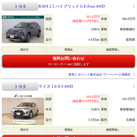
トヨタ
RAV4 2.5 ハイブリッド G E-Four 4WD
361.6万円
総額
本体
348.8万円
諸経費12.8万円含む
年式
23(R5)
車検
車検整備付
走行
4.6万km
販売
群馬県
保証付
整備込
修復歴無し
無料お問い合わせ
カーセンサー.netに移動します
群馬トヨペット株式会社 ヴィーパーク高崎店
トヨタ
ライズ 1.0 X S 4WD
203.8万円
総額
本体
193.0万円
諸経費10.8万円含む
年式
21(R3)
車検
車検整備付
走行
5.9万km
販売
北海道
保証付
整備込
修復歴無し