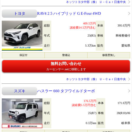
ネッツトヨタ中部（株） Ｕ－Ｃａｒ日進中央
トヨタ
RAV4 2.5 ハイブリッド G E-Four 4WD
409.5万円
総額
本体
395.0万円
諸経費14.5万円含む
年式
23(R5)
車検
車検整備付
走行
5.3万km
販売
愛知県
保証付
整備込
修復歴無し
無料お問い合わせ
カーセンサー.netに移動します
ネッツトヨタ中部（株） Ｕ－Ｃａｒ日進中央
スズキ
ハスラー 660 タフワイルドターボ
176.5万円
総額
本体
171.0万円
諸経費5.5万円含む
年式
25(R7)
車検
28(R10)/06
走行
0.3万km
販売
岐阜県