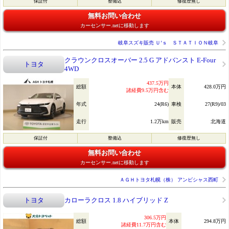
保証付
整備込
修復歴無し
無料お問い合わせ
カーセンサー.netに移動します
岐阜スズキ販売 Ｕ’ｓ ＳＴＡＴＩＯＮ岐阜
クラウンクロスオーバー 2.5 G アドバンスト E-Four
トヨタ
4WD
437.5万円
総額
本体
428.0万円
諸経費9.5万円含む
年式
24(R6)
車検
27(R9)/03
走行
1.2万km
販売
北海道
保証付
整備込
修復歴無し
無料お問い合わせ
カーセンサー.netに移動します
ＡＧＨトヨタ札幌（株） アンビシャス西町
トヨタ
カローラクロス 1.8 ハイブリッド Z
306.5万円
総額
本体
294.8万円
諸経費11.7万円含む