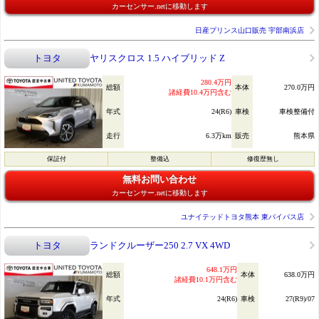
カーセンサー.netに移動します
日産プリンス山口販売 宇部南浜店
トヨタ
ヤリスクロス 1.5 ハイブリッド Z
280.4万円
総額
本体
270.0万円
諸経費10.4万円含む
年式
24(R6)
車検
車検整備付
走行
6.3万km
販売
熊本県
保証付
整備込
修復歴無し
無料お問い合わせ
カーセンサー.netに移動します
ユナイテッドトヨタ熊本 東バイパス店
トヨタ
ランドクルーザー250 2.7 VX 4WD
648.1万円
総額
本体
638.0万円
諸経費10.1万円含む
年式
24(R6)
車検
27(R9)/07