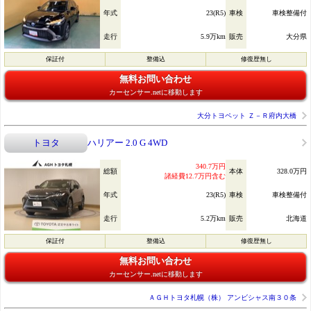
年式
23(R5)
車検
車検整備付
走行
5.9万km
販売
大分県
保証付
整備込
修復歴無し
無料お問い合わせ
カーセンサー.netに移動します
大分トヨペット Ｚ－Ｒ府内大橋
トヨタ
ハリアー 2.0 G 4WD
340.7万円
総額
本体
328.0万円
諸経費12.7万円含む
年式
23(R5)
車検
車検整備付
走行
5.2万km
販売
北海道
保証付
整備込
修復歴無し
無料お問い合わせ
カーセンサー.netに移動します
ＡＧＨトヨタ札幌（株） アンビシャス南３０条