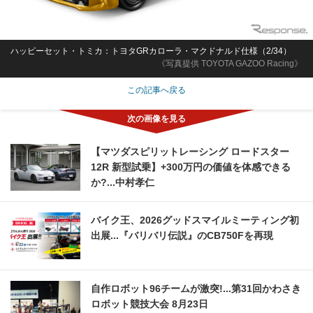
ハッピーセット・トミカ：トヨタGRカローラ・マクドナルド仕様（2/34）
《写真提供 TOYOTA GAZOO Racing》
この記事へ戻る
【マツダスピリットレーシング ロードスター
12R 新型試乗】+300万円の価値を体感できる
か?...中村孝仁
バイク王、2026グッドスマイルミーティング初
出展...『バリバリ伝説』のCB750Fを再現
自作ロボット96チームが激突!...第31回かわさき
ロボット競技大会 8月23日