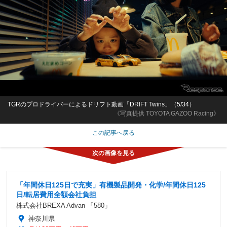
TGRのプロドライバーによるドリフト動画「DRIFT Twins」（5/34）
《写真提供 TOYOTA GAZOO Racing》
この記事へ戻る
「年間休日125日で充実」有機製品開発・化学/年間休日125
日/転居費用全額会社負担
株式会社BREXA Advan 「580」
神奈川県