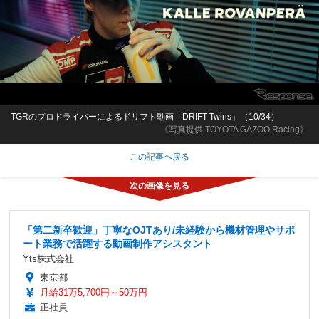
TGRのプロドライバーによるドリフト動画「DRIFT Twins」（10/34）
《写真提供 TOYOTA GAZOO Racing》
この記事へ戻る
「第二新卒歓迎」丁寧なOJTあり/未経験から機材管理やサポ
ート業務で活躍する動画制作アシスタント
Yts株式会社
東京都
月給31万5,700円～50万円
正社員