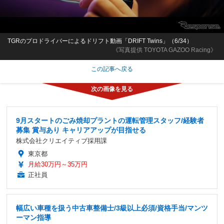
TGRのプロドライバーによるドリフト動画「DRIFT Twins」（6/34）
《写真提供 TOYOTA GAZOO Racing》
この記事へ戻る
9月スタートのごみ焼却プラントの運転管理スタッフ/経験者
募集 賞与あり キャリアアップが目指せる
株式会社クリエイティブ採用課
東京都
月給30万円～35万円
正社員
幅広い車種を扱う中古車整備士/3級以上必須/資格手当/マンツ
ーマン指導