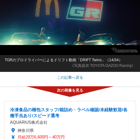
TGRのプロドライバーによるドリフト動画「DRIFT Twins」（14/34）
《写真提供 TOYOTA GAZOO Racing》
この記事へ戻る
冷凍食品の梱包スタッフ/箱詰め・ラベル確認/未経験歓迎/各
種手当あり/スピード選考
AQUARIUS株式会社
神奈川県
月給29万6,600円～40万円