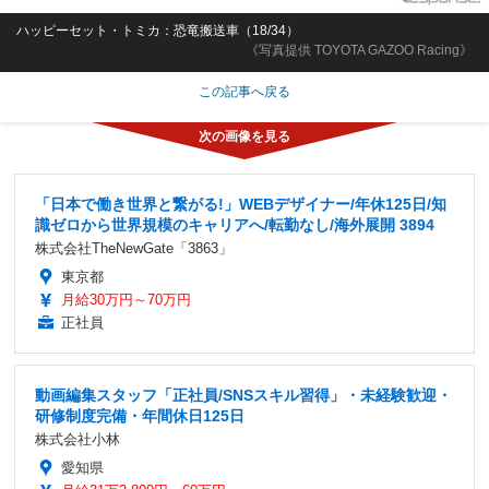
ハッピーセット・トミカ：恐竜搬送車（18/34）
《写真提供 TOYOTA GAZOO Racing》
この記事へ戻る
「日本で働き世界と繋がる!」WEBデザイナー/年休125日/知
識ゼロから世界規模のキャリアへ/転勤なし/海外展開 3894
株式会社TheNewGate「3863」
東京都
月給30万円～70万円
正社員
動画編集スタッフ「正社員/SNSスキル習得」・未経験歓迎・
研修制度完備・年間休日125日
株式会社小林
愛知県